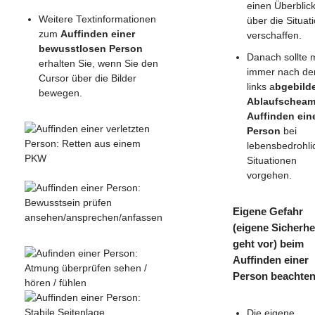
einen Überblic
Weitere Textinformationen
über die Situat
zum
Auffinden einer
verschaffen.
bewusstlosen Person
Danach sollte
erhalten Sie, wenn Sie den
immer nach d
Cursor über die Bilder
links a
bgebild
bewegen.
Ablaufschea
Auffinden ein
Person
bei
lebensbedrohli
Situationen
vorgehen.
Eigene Gefahr
(eigene Sicherhe
geht vor) beim
Auffinden einer
Person beachte
Die eigene