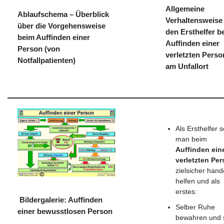
Allgemeine
Ablaufschema – Überblick
Verhaltensweise 
über die Vorgehensweise
den Ersthelfer b
beim Auffinden einer
Auffinden einer
Person (von
verletzten Perso
Notfallpatienten)
am Unfallort
Als Ersthelfer s
man beim
Auffinden ein
verletzten Pe
zielsicher hand
helfen und als
erstes:
Bildergalerie: Auffinden
Selber Ruhe
einer bewusstlosen Person
bewahren
und 