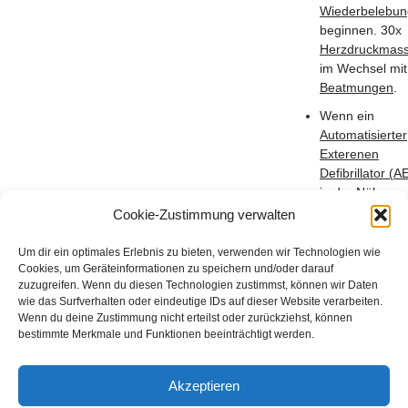
Wiederbelebun
beginnen. 30x
Herzdruckmas
im Wechsel mit
Beatmungen
.
Wenn ein
Automatisierter
Exterenen
Defibrillator (A
in der Nähe
verfügbar ist,
Cookie-Zustimmung verwalten
diesen einscha
und der
Um dir ein optimales Erlebnis zu bieten, verwenden wir Technologien wie
Cookies, um Geräteinformationen zu speichern und/oder darauf
Geräteanweis
zuzugreifen. Wenn du diesen Technologien zustimmst, können wir Daten
folgen.
wie das Surfverhalten oder eindeutige IDs auf dieser Website verarbeiten.
Wenn du deine Zustimmung nicht erteilst oder zurückziehst, können
bestimmte Merkmale und Funktionen beeinträchtigt werden.
Nicht vergessen – den Notruf 112 richtig
Akzeptieren
absetzen kann auch Leben retten!