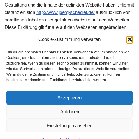
Gestaltung und die Inhalte der gelinkten Website haben. „Hiermit
distanziert sich
http://www.joerg-schedler.de/
ausdrücklich von
sämtlichen Inhalten aller gelinkten Website auf den Webseiten.
Diese Erklärung gilt für alle auf den Webseiten angebrachten
und externen Weblinks.
Cookie-Zustimmung verwalten
Bemerkung:
Um dir ein optimales Erlebnis zu bieten, verwenden wir Technologien wie
Cookies, um Geräteinformationen zu speichern und/oder darauf
zuzugreifen. Wenn du diesen Technologien zustimmst, können wir Daten
Externer Link [neues Fenster]
werden in einem separaten
wie das Surfverhalten oder eindeutige IDs auf dieser Website verarbeiten.
Wenn du deine Zustimmung nicht erteilst oder zurückziehst, können
Webbrowser-Fenster geöffnet und verweisen auf eine neue
bestimmte Merkmale und Funktionen beeinträchtigt werden.
Webseite im Internet.
Interner Link
werden im eigenen Webbrowser-Fenster geöffnet
Akzeptieren
und verweisen auf eine neue Webseite.
Ablehnen
Zurück:
Zu Weblinks
Zurück:
Zur Startseite
Einstellungen ansehen