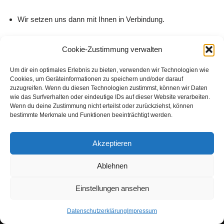
Wir setzen uns dann mit Ihnen in Verbindung.
Ausbilder: Jörg Schedler E-Mail:
schedler@wolfsburg.de
Cookie-Zustimmung verwalten
Webmaster: Gerhard Schedler E-Mail:
Um dir ein optimales Erlebnis zu bieten, verwenden wir Technologien wie
gerhard.schedler@gmx.de
Cookies, um Geräteinformationen zu speichern und/oder darauf
zuzugreifen. Wenn du diesen Technologien zustimmst, können wir Daten
wie das Surfverhalten oder eindeutige IDs auf dieser Website verarbeiten.
Wenn du deine Zustimmung nicht erteilst oder zurückziehst, können
bestimmte Merkmale und Funktionen beeinträchtigt werden.
Sie können auch telefonisch mit uns Kontakt
aufnehmen:
Akzeptieren
Ausbilder: Jörg Schedler Tel.: 05362 5003879
Ablehnen
Webmaster: Gerhard Schedler Tel.: 06021 75343
Einstellungen ansehen
Datenschutzerklärung
Impressum
Neve
| Präsentiert von
WordPress