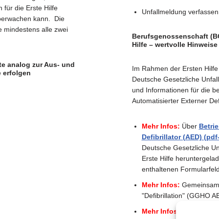
für die Erste Hilfe
Unfallmeldung verfassen 
überwachen kann. Die
e mindestens alle zwei
Berufsgenossenschaft (BG)
Hilfe
– wertvolle Hinweis
lte analog zur Aus- und
Im Rahmen der Ersten Hilfe 
 erfolgen
Deutsche Gesetzliche Unfal
und Informationen für die b
Automatisierter Externer Defi
Mehr Infos:
Über
Betri
Defibrillator (AED) (pd
Deutsche Gesetzliche U
Erste Hilfe heruntergela
enthaltenen Formularfel
Mehr Infos:
Gemeinsame
"Defibrillation" (GGHO 
Mehr Infos:
Über Automat