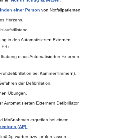
 einen
Notruf richtig absetzen
.
inden einer Person
von Notfallpatienten.
es Herzens.
laufstillstand.
ng in den Automatisierten Externen
s FRx.
habung eines Automatisierten Externen
ühdefibrillation bei Kammerflimmern).
fahren der Defibrillation.
schen Übungen.
 Automatisierten Externern Defibrillator
d Maßnahmen ergreifen bei einem
ectoris (AP).
lmäßig warten bzw. prüfen lassen.