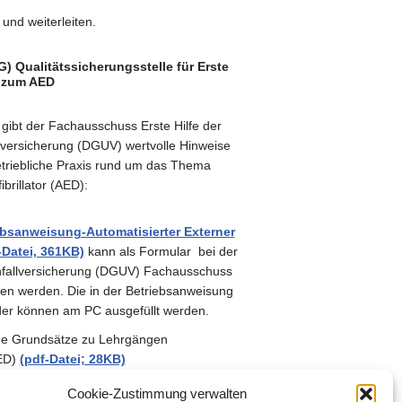
und weiterleiten.
 Qualitätssicherungsstelle für Erste
e zum AED
gibt der Fachausschuss Erste Hilfe der
lversicherung (DGUV) wertvolle Hinweise
etriebliche Praxis rund um das Thema
brillator (AED):
ebsanweisung-Automatisierter Externer
f-Datei, 361KB)
kann als Formular bei der
nfallversicherung (DGUV) Fachausschuss
den werden. Die in der Betriebsanweisung
der können am PC ausgefüllt werden.
 Grundsätze zu Lehrgängen
AED)
(pdf-Datei; 28KB)
isierter Externer Defibrillation (AED) im
Cookie-Zustimmung verwalten