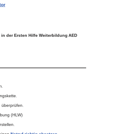
tor
n der Ersten Hilfe Weiterbildung AED
n.
ngskette.
 überprüfen.
ebung (HLW)
stellen.