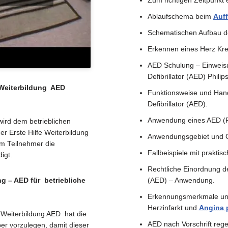
Zum richtigen Zeitpunkt
Ablaufschema beim
Auff
Schematischen Aufbau d
Erkennen eines Herz Kreis
AED Schulung – Einweisu
Defibrillator (AED) Philip
 Weiterbildung AED
Funktionsweise und Hand
Defibrillator (AED).
Anwendung eines AED (Fr
ird dem betrieblichen
er Erste Hilfe Weiterbildung
Anwendungsgebiet und Ge
em Teilnehmer die
Fallbeispiele mit prakti
igt.
Rechtliche Einordnung der
ng – AED für betriebliche
(AED) – Anwendung.
Erkennungsmerkmale un
Herzinfarkt und
Angina p
e Weiterbildung AED hat die
AED nach Vorschrift rege
r vorzulegen, damit dieser